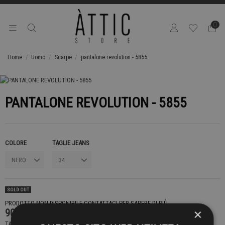
0
Home
Uomo
Scarpe
pantalone revolution - 5855
PANTALONE REVOLUTION - 5855
COLORE
TAGLIE JEANS
SOLD OUT
PRODOTTO NON DISPONIBILE CONTATTACI PER SAPERE DI PIÙ
×
90,00 €
TASSE INCLUSE