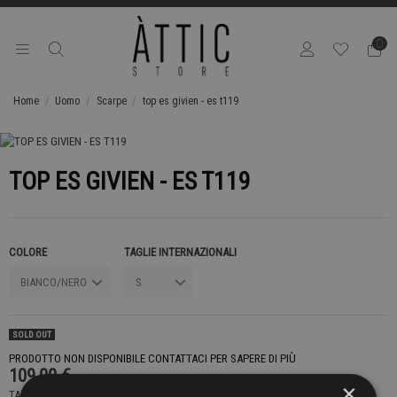
0
Home
Uomo
Scarpe
top es givien - es t119
TOP ES GIVIEN - ES T119
COLORE
TAGLIE INTERNAZIONALI
SOLD OUT
PRODOTTO NON DISPONIBILE CONTATTACI PER SAPERE DI PIÙ
109,00 €
×
TASSE INCLUSE