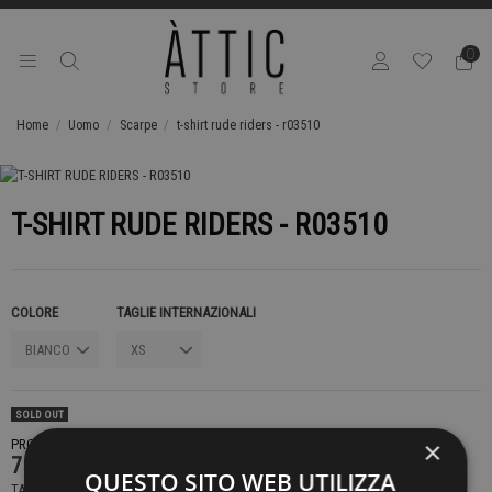
0
Home
Uomo
Scarpe
t-shirt rude riders - r03510
T-SHIRT RUDE RIDERS - R03510
COLORE
TAGLIE INTERNAZIONALI
SOLD OUT
×
PRODOTTO NON DISPONIBILE CONTATTACI PER SAPERE DI PIÙ
75,00 €
QUESTO SITO WEB UTILIZZA
TASSE INCLUSE