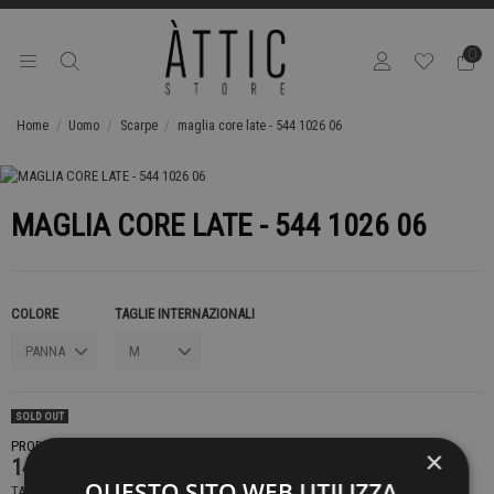
0
Home
Uomo
Scarpe
maglia core late - 544 1026 06
MAGLIA CORE LATE - 544 1026 06
COLORE
TAGLIE INTERNAZIONALI
SOLD OUT
PRODOTTO NON DISPONIBILE CONTATTACI PER SAPERE DI PIÙ
×
149,00 €
QUESTO SITO WEB UTILIZZA
TASSE INCLUSE