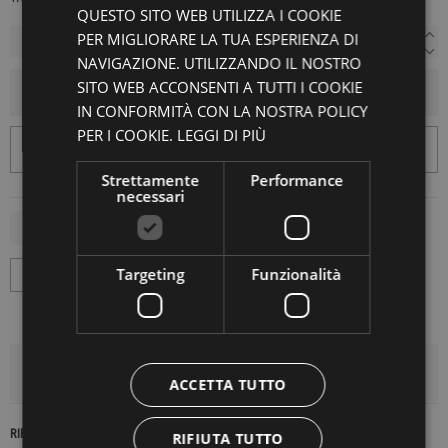
QUESTO SITO WEB UTILIZZA I COOKIE
PER MIGLIORARE LA TUA ESPERIENZA DI
NAVIGAZIONE. UTILIZZANDO IL NOSTRO
SITO WEB ACCONSENTI A TUTTI I COOKIE
AGGIUNGI AL CARRELLO
IN CONFORMITÀ CON LA NOSTRA POLICY
PER I COOKIE.
LEGGI DI PIÙ
Strettamente
Performance
necessari
Targeting
Funzionalità
DETTAGLI DEL PRODOTTO
ACCETTA TUTTO
RIFERIMENTO
17539
RIFIUTA TUTTO