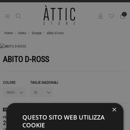
0
Home
Uomo
Scarpe
abito d-ross
ABITO D-ROSS
COLORE
TAGLIE NAZIONALI
×
SOLD OUT
QUESTO SITO WEB UTILIZZA
PRODOTTO NON DISPONIBILE CONTATTACI PER SAPERE DI PIÙ
299,00 €
COOKIE
TASSE INCLUSE