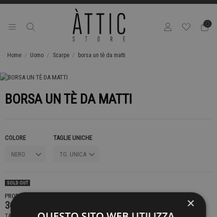
0
Home
Uomo
Scarpe
borsa un tè da matti
BORSA UN TÈ DA MATTI
COLORE
TAGLIE UNICHE
SOLD OUT
PRODOTTO NON DISPONIBILE CONTATTACI PER SAPERE DI PIÙ
×
369,00 €
QUESTO SITO WEB UTILIZZA
TASSE INCLUSE