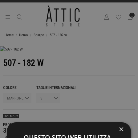
0
Home
Uomo
Scarpe
507 - 182 w
507 - 182 W
COLORE
TAGLIE INTERNAZIONALI
SOLD OUT
PRODOTTO NON DISPONIBILE CONTATTACI PER SAPERE DI PIÙ
×
359,00 €
QUESTO SITO WEB UTILIZZA
TASSE INCLUSE