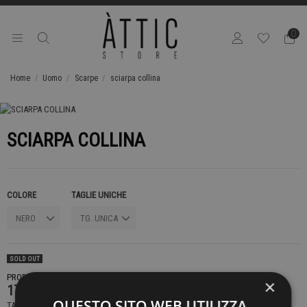
0
Home
Uomo
Scarpe
sciarpa collina
SCIARPA COLLINA
COLORE
TAGLIE UNICHE
SOLD OUT
PRODOTTO NON DISPONIBILE CONTATTACI PER SAPERE DI PIÙ
×
179,00 €
QUESTO SITO WEB UTILIZZA
TASSE INCLUSE