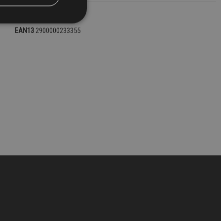
RIFERIMENTO
17903
EAN13
2900000233355