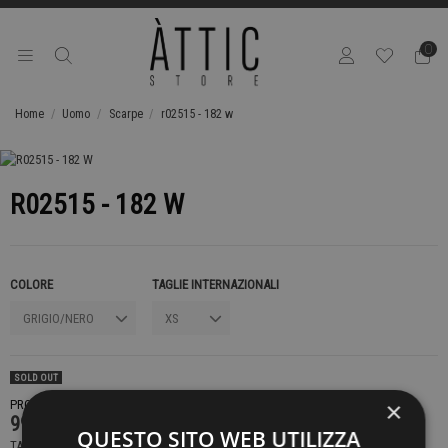
0
Home
Uomo
Scarpe
r02515 - 182 w
R02515 - 182 W
COLORE
TAGLIE INTERNAZIONALI
SOLD OUT
×
PRODOTTO NON DISPONIBILE CONTATTACI PER SAPERE DI PIÙ
99,00 €
QUESTO SITO WEB UTILIZZA
TASSE INCLUSE