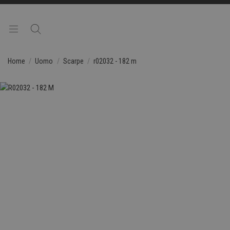
Home
Uomo
Scarpe
r02032 - 182 m