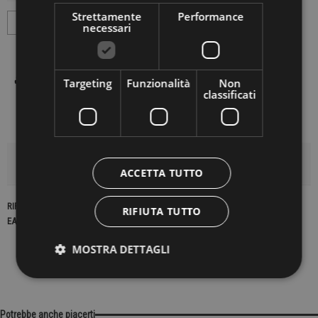
Strettamente
Performance
necessari
Targeting
Funzionalità
Non
classificati
DETTAGLI DEL PRODOTTO
ACCETTA TUTTO
RIFERIMENTO
16076
RIFIUTA TUTTO
EAN13
2900000103276
MOSTRA DETTAGLI
Potrebbe anche piacerti