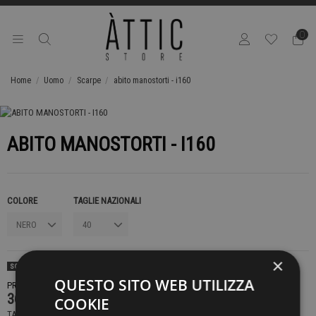
0
Home
Uomo
Scarpe
abito manostorti - i160
ABITO MANOSTORTI - I160
COLORE
TAGLIE NAZIONALI
×
SOLD OUT
QUESTO SITO WEB UTILIZZA
PRODOTTO NON DISPONIBILE CONTATTACI PER SAPERE DI PIÙ
369,00 €
COOKIE
TASSE INCLUSE