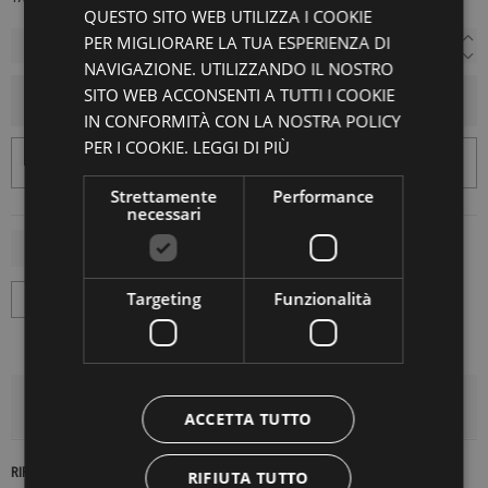
QUESTO SITO WEB UTILIZZA I COOKIE
PER MIGLIORARE LA TUA ESPERIENZA DI
NAVIGAZIONE. UTILIZZANDO IL NOSTRO
SITO WEB ACCONSENTI A TUTTI I COOKIE
AGGIUNGI AL CARRELLO
IN CONFORMITÀ CON LA NOSTRA POLICY
PER I COOKIE.
LEGGI DI PIÙ
Strettamente
Performance
necessari
Targeting
Funzionalità
DETTAGLI DEL PRODOTTO
ACCETTA TUTTO
RIFERIMENTO
16348
RIFIUTA TUTTO