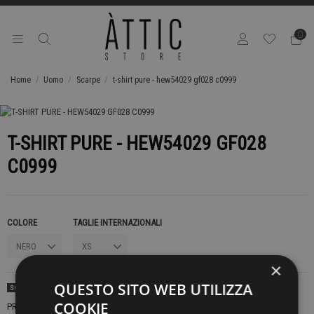
0
Home
Uomo
Scarpe
t-shirt pure - hew54029 gf028 c0999
T-SHIRT PURE - HEW54029 GF028
C0999
COLORE
TAGLIE INTERNAZIONALI
×
QUESTO SITO WEB UTILIZZA
SOLD OUT
COOKIE
PRODOTTO NON DISPONIBILE CONTATTACI PER SAPERE DI PIÙ