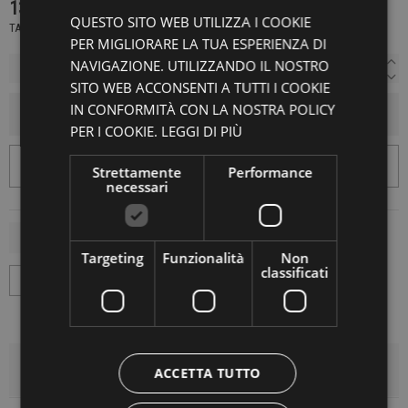
139,00 €
QUESTO SITO WEB UTILIZZA I COOKIE
TASSE INCLUSE
PER MIGLIORARE LA TUA ESPERIENZA DI
NAVIGAZIONE. UTILIZZANDO IL NOSTRO
SITO WEB ACCONSENTI A TUTTI I COOKIE
IN CONFORMITÀ CON LA NOSTRA POLICY
AGGIUNGI AL CARRELLO
PER I COOKIE.
LEGGI DI PIÙ
Strettamente
Performance
necessari
Targeting
Funzionalità
Non
classificati
DETTAGLI DEL PRODOTTO
ACCETTA TUTTO