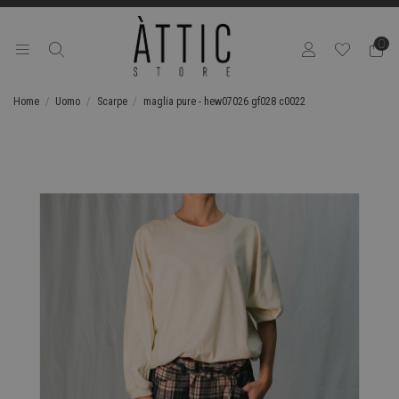
0
Home
Uomo
Scarpe
maglia pure - hew07026 gf028 c0022