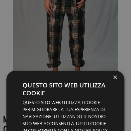
×
QUESTO SITO WEB UTILIZZA
COOKIE
QUESTO SITO WEB UTILIZZA I COOKIE
PER MIGLIORARE LA TUA ESPERIENZA DI
NAVIGAZIONE. UTILIZZANDO IL NOSTRO
MAGLIA PURE - HEW07026 GF028
SITO WEB ACCONSENTI A TUTTI I COOKIE
C0022
IN CONFORMITÀ CON LA NOSTRA POLICY