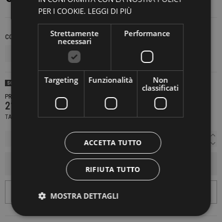
PER I COOKIE.
LEGGI DI PIÙ
Strettamente
Performance
COLORE
TAGLIE INTERNAZIONALI
necessari
Targeting
Funzionalità
Non
SOLD OUT
classificati
PRODOTTO NON DISPONIBILE CONTATTACI PER SAPERE DI PIÙ
219,00 €
TASSE INCLUSE
ACCETTA TUTTO
AGGIUNGI AL CARRELLO
RIFIUTA TUTTO
MOSTRA DETTAGLI