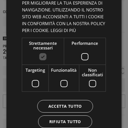
PER MIGLIORARE LA TUA ESPERIENZA DI
NAVIGAZIONE. UTILIZZANDO IL NOSTRO
COLORE
TAGLIE INTERNAZIONALI
SITO WEB ACCONSENTI A TUTTI I COOKIE
IN CONFORMITÀ CON LA NOSTRA POLICY
PER I COOKIE.
LEGGI DI PIÙ
SOLD OUT
Strettamente
Performance
PRODOTTO NON DISPONIBILE CONTATTACI PER SAPERE DI PIÙ
necessari
299,40 €
499,00 €
-40%
TASSE INCLUSE
Targeting
Funzionalità
Non
classificati
AGGIUNGI AL CARRELLO
ACCETTA TUTTO
RIFIUTA TUTTO