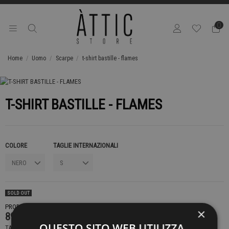
0
Home
Uomo
Scarpe
t-shirt bastille - flames
T-SHIRT BASTILLE - FLAMES
COLORE
TAGLIE INTERNAZIONALI
SOLD OUT
PRODOTTO NON DISPONIBILE CONTATTACI PER SAPERE DI PIÙ
×
89,00 €
QUESTO SITO WEB UTILIZZA
TASSE INCLUSE