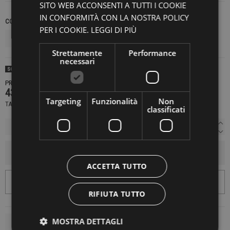
SITO WEB ACCONSENTI A TUTTI I COOKIE
IN CONFORMITÀ CON LA NOSTRA POLICY
COLORE
TAGLIE NAZIONALI
PER I COOKIE.
LEGGI DI PIÙ
Strettamente
Performance
necessari
SOLD OUT
PRODOTTO NON DISPONIBILE CONTATTACI PER SAPERE DI PIÙ
431,40 €
719,00 €
-40%
Targeting
Funzionalità
Non
TASSE INCLUSE
classificati
AGGIUNGI AL CARRELLO
ACCETTA TUTTO
RIFIUTA TUTTO
MOSTRA DETTAGLI