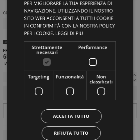
PER MIGLIORARE LA TUA ESPERIENZA DI
NAVIGAZIONE. UTILIZZANDO IL NOSTRO
COLORE
TAGLIE INTERNAZIONALI
SITO WEB ACCONSENTI A TUTTI I COOKIE
IN CONFORMITÀ CON LA NOSTRA POLICY
PER I COOKIE.
LEGGI DI PIÙ
SOLD OUT
Strettamente
Performance
PRODOTTO NON DISPONIBILE CONTATTACI PER SAPERE DI PIÙ
necessari
689,00 €
TASSE INCLUSE
Targeting
Funzionalità
Non
classificati
AGGIUNGI AL CARRELLO
ACCETTA TUTTO
RIFIUTA TUTTO