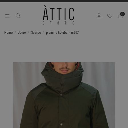
0
Home
Uomo
Scarpe
piumino holubar - m997