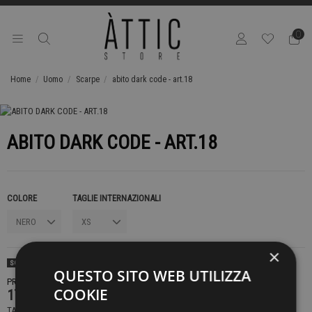
0
Home
Uomo
Scarpe
abito dark code - art.18
ABITO DARK CODE - ART.18
COLORE
TAGLIE INTERNAZIONALI
×
SOLD OUT
QUESTO SITO WEB UTILIZZA
PRODOTTO NON DISPONIBILE CONTATTACI PER SAPERE DI PIÙ
COOKIE
179,00 €
TASSE INCLUSE