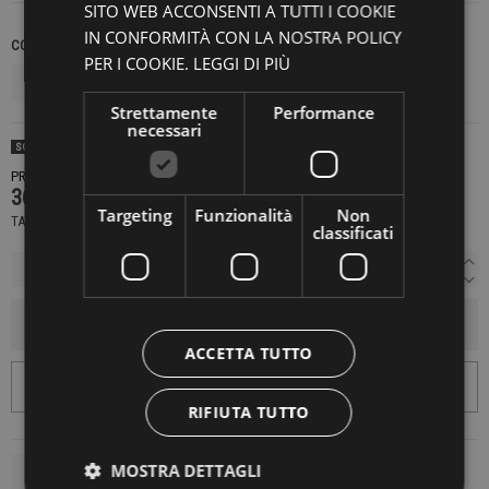
SITO WEB ACCONSENTI A TUTTI I COOKIE
IN CONFORMITÀ CON LA NOSTRA POLICY
COLORE
TAGLIE INTERNAZIONALI
PER I COOKIE.
LEGGI DI PIÙ
Strettamente
Performance
necessari
SOLD OUT
PRODOTTO NON DISPONIBILE CONTATTACI PER SAPERE DI PIÙ
369,00 €
Targeting
Funzionalità
Non
TASSE INCLUSE
classificati
AGGIUNGI AL CARRELLO
ACCETTA TUTTO
RIFIUTA TUTTO
MOSTRA DETTAGLI