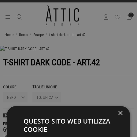
0
Home
Uomo
Scarpe
t-shirt dark code - art.42
T-SHIRT DARK CODE - ART.42
COLORE
TAGLIE UNICHE
×
SOLD OUT
QUESTO SITO WEB UTILIZZA
PRODOTTO NON DISPONIBILE CONTATTACI PER SAPERE DI PIÙ
COOKIE
69,00 €
TASSE INCLUSE