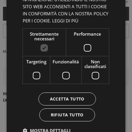
SITO WEB ACCONSENTI A TUTTI I COOKIE
IN CONFORMITÀ CON LA NOSTRA POLICY
AGGIUNGI AL CARRELLO
PER I COOKIE.
LEGGI DI PIÙ
Strettamente
Performance
necessari
MARCA:
FELIUX CULPA
Targeting
Funzionalità
Non
classificati
DETTAGLI DEL PRODOTTO
RIFERIMENTO
22414
ACCETTA TUTTO
EAN13
2900000407831
RIFIUTA TUTTO
MOSTRA DETTAGLI