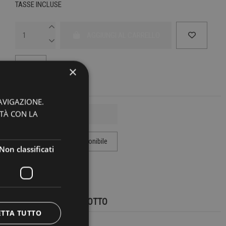
TASSE INCLUSE
AGGIUNGI AL CARRELLO
×
AVIGAZIONE.
ITÀ CON LA
Non classificati
MARCA:
T_COAT
DETTAGLI DEL PRODOTTO
ETTA TUTTO