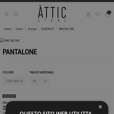
0
Home
Uomo
Scarpe
GENERICO
PANTALONE
PANTALONE
COLORE
TAGLIE NAZIONALI
SOLD OUT
PRODOTTO NON DISPONIBILE CONTATTACI PER SAPERE DI PIÙ
×
239,00 €
QUESTO SITO WEB UTILIZZA
TASSE INCLUSE