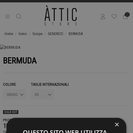
0
Home
Uomo
Scarpe
GENERICO
BERMUDA
BERMUDA
COLORE
TAGLIE INTERNAZIONALI
SOLD OUT
PRODOTTO NON DISPONIBILE CONTATTACI PER SAPERE DI PIÙ
×
189,00 €
QUESTO SITO WEB UTILIZZA
TASSE INCLUSE