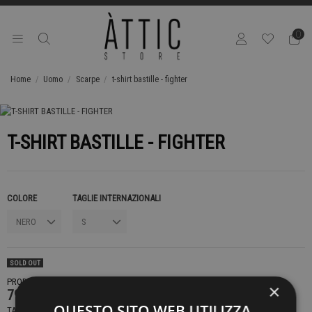
0
Home
Uomo
Scarpe
t-shirt bastille - fighter
T-SHIRT BASTILLE - FIGHTER
COLORE
TAGLIE INTERNAZIONALI
SOLD OUT
PRODOTTO NON DISPONIBILE CONTATTACI PER SAPERE DI PIÙ
×
79,00 €
QUESTO SITO WEB UTILIZZA
TASSE INCLUSE