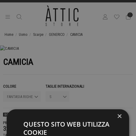
0
Home
Uomo
Scarpe
GENERICO
CAMICIA
CAMICIA
COLORE
TAGLIE INTERNAZIONALI
×
SOLD OUT
QUESTO SITO WEB UTILIZZA
PRODOTTO NON DISPONIBILE CONTATTACI PER SAPERE DI PIÙ
329,00 €
COOKIE
TASSE INCLUSE