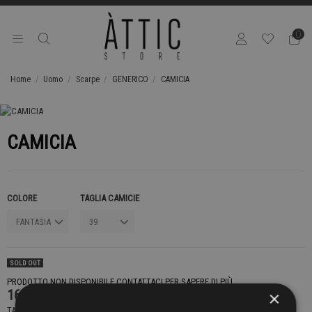
0
Home
Uomo
Scarpe
GENERICO
CAMICIA
CAMICIA
COLORE
TAGLIA CAMICIE
SOLD OUT
PRODOTTO NON DISPONIBILE CONTATTACI PER SAPERE DI PIÙ
169,00 €
×
TASSE INCLUSE