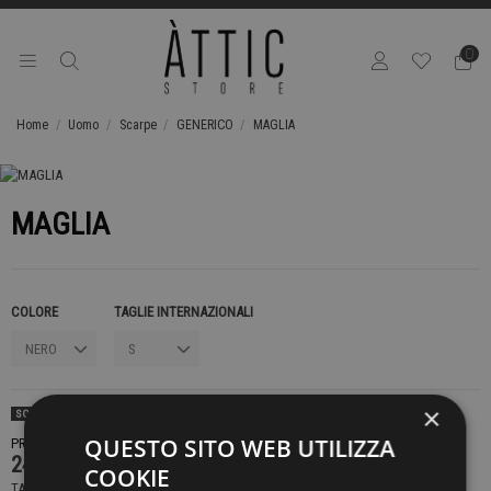
0
Home
Uomo
Scarpe
GENERICO
MAGLIA
MAGLIA
COLORE
TAGLIE INTERNAZIONALI
×
SOLD OUT
QUESTO SITO WEB UTILIZZA
PRODOTTO NON DISPONIBILE CONTATTACI PER SAPERE DI PIÙ
249,00 €
COOKIE
TASSE INCLUSE