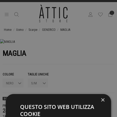
0
Home
Uomo
Scarpe
GENERICO
MAGLIA
MAGLIA
COLORE
TAGLIE UNICHE
×
SOLD OUT
QUESTO SITO WEB UTILIZZA
PRODOTTO NON DISPONIBILE CONTATTACI PER SAPERE DI PIÙ
249,00 €
COOKIE
TASSE INCLUSE