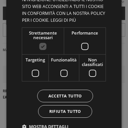
SITO WEB ACCONSENTI A TUTTI I COOKIE
IN CONFORMITÀ CON LA NOSTRA POLICY
AGGIUNGI AL CARRELLO
PER I COOKIE.
LEGGI DI PIÙ
Strettamente
Performance
necessari
MARCA:
BANELLA VALENTINA
Targeting
Funzionalità
Non
classificati
DETTAGLI DEL PRODOTTO
RIFERIMENTO
22650
ACCETTA TUTTO
EAN13
2900000415546
RIFIUTA TUTTO
MOSTRA DETTAGLI