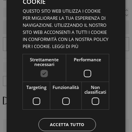
COOKIE
QUESTO SITO WEB UTILIZZA I COOKIE
PER MIGLIORARE LA TUA ESPERIENZA DI
NAVIGAZIONE. UTILIZZANDO IL NOSTRO
AGGIUNGI AL CARRELLO
SITO WEB ACCONSENTI A TUTTI I COOKIE
IN CONFORMITÀ CON LA NOSTRA POLICY
PER I COOKIE.
LEGGI DI PIÙ
Strettamente
Performance
necessari
Targeting
Funzionalità
Non
classificati
ACCETTA TUTTO
DETTAGLI DEL PRODOTTO