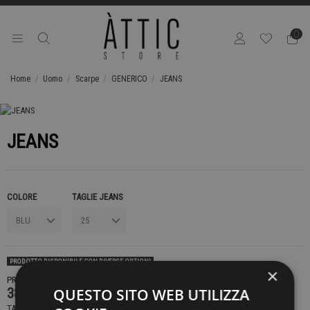
0
Home
Uomo
Scarpe
GENERICO
JEANS
JEANS
COLORE
TAGLIE JEANS
PRODOTTO DISPONIBILE CON DIVERSE OPZIONI
×
PRODOTTO NON DISPONIBILE CONTATTACI PER SAPERE DI PIÙ
389,00 €
QUESTO SITO WEB UTILIZZA
TASSE INCLUSE