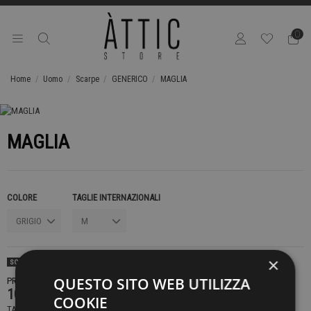
0
Home
Uomo
Scarpe
GENERICO
MAGLIA
MAGLIA
COLORE
TAGLIE INTERNAZIONALI
×
SOLD OUT
QUESTO SITO WEB UTILIZZA
PRODOTTO NON DISPONIBILE CONTATTACI PER SAPERE DI PIÙ
109,00 €
COOKIE
TASSE INCLUSE