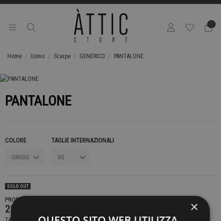
0
Home
Uomo
Scarpe
GENERICO
PANTALONE
PANTALONE
COLORE
TAGLIE INTERNAZIONALI
SOLD OUT
PRODOTTO NON DISPONIBILE CONTATTACI PER SAPERE DI PIÙ
×
219,00 €
QUESTO SITO WEB UTILIZZA
TASSE INCLUSE