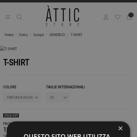
0
Home
Uomo
Scarpe
GENERICO
T-SHIRT
T-SHIRT
COLORE
TAGLIE INTERNAZIONALI
SOLD OUT
PRODOTTO NON DISPONIBILE CONTATTACI PER SAPERE DI PIÙ
×
119,00 €
QUESTO SITO WEB UTILIZZA
TASSE INCLUSE