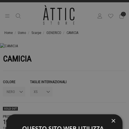
0
Home
Uomo
Scarpe
GENERICO
CAMICIA
CAMICIA
COLORE
TAGLIE INTERNAZIONALI
SOLD OUT
PRODOTTO NON DISPONIBILE CONTATTACI PER SAPERE DI PIÙ
×
199,00 €
QUESTO SITO WEB UTILIZZA
TASSE INCLUSE