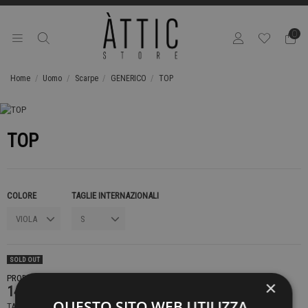
0
Home
Uomo
Scarpe
GENERICO
TOP
TOP
COLORE
TAGLIE INTERNAZIONALI
SOLD OUT
PRODOTTO NON DISPONIBILE CONTATTACI PER SAPERE DI PIÙ
×
149,00 €
QUESTO SITO WEB UTILIZZA
TASSE INCLUSE