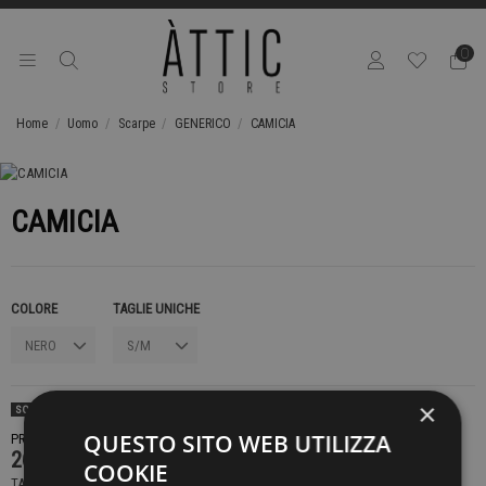
0
Home
Uomo
Scarpe
GENERICO
CAMICIA
CAMICIA
COLORE
TAGLIE UNICHE
×
SOLD OUT
QUESTO SITO WEB UTILIZZA
PRODOTTO NON DISPONIBILE CONTATTACI PER SAPERE DI PIÙ
269,00 €
COOKIE
TASSE INCLUSE