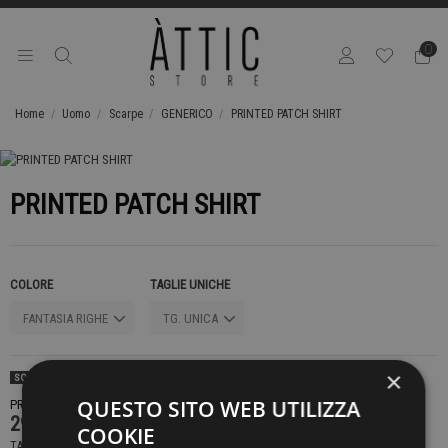
0
Home
Uomo
Scarpe
GENERICO
PRINTED PATCH SHIRT
PRINTED PATCH SHIRT
COLORE
TAGLIE UNICHE
×
SOLD OUT
QUESTO SITO WEB UTILIZZA
PRODOTTO NON DISPONIBILE CONTATTACI PER SAPERE DI PIÙ
299,00 €
COOKIE
TASSE INCLUSE