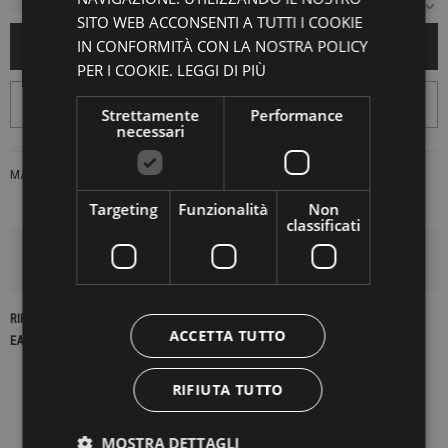
SITO WEB ACCONSENTI A TUTTI I COOKIE
IN CONFORMITÀ CON LA NOSTRA POLICY
AGGIUNGI AL CARRELLO
PER I COOKIE.
LEGGI DI PIÙ
Strettamente
Performance
necessari
MARCA:
OPIFICIO NEIRAMI
Targeting
Funzionalità
Non
classificati
DETTAGLI DEL PRODOTTO
RIFERIMENTO
22830
ACCETTA TUTTO
EAN13
2900000422377
RIFIUTA TUTTO
MOSTRA DETTAGLI