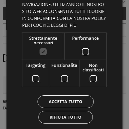
NAVIGAZIONE. UTILIZZANDO IL NOSTRO
SITO WEB ACCONSENTI A TUTTI I COOKIE
AGGIUNGI AL CARRELLO
IN CONFORMITÀ CON LA NOSTRA POLICY
PER I COOKIE.
LEGGI DI PIÙ
Strettamente
Performance
necessari
Targeting
Funzionalità
Non
classificati
DETTAGLI DEL PRODOTTO
ACCETTA TUTTO
RIFERIMENTO
22835
EAN13
2900000422629
RIFIUTA TUTTO