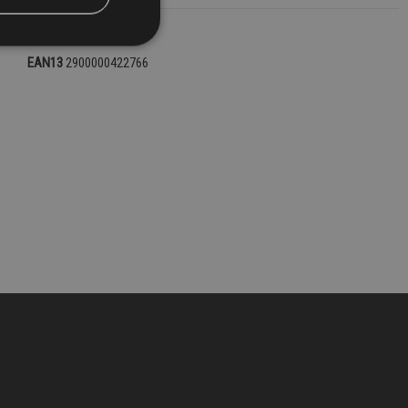
RIFERIMENTO
22839
EAN13
2900000422766