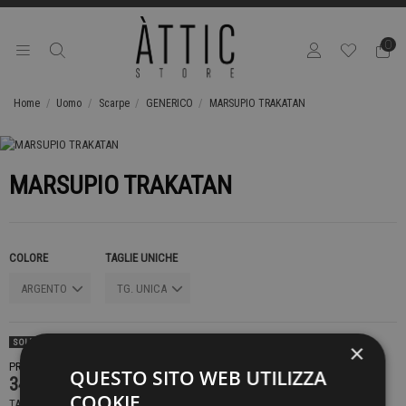
0
Home
Uomo
Scarpe
GENERICO
MARSUPIO TRAKATAN
MARSUPIO TRAKATAN
COLORE
TAGLIE UNICHE
SOLD OUT
×
PRODOTTO NON DISPONIBILE CONTATTACI PER SAPERE DI PIÙ
QUESTO SITO WEB UTILIZZA
349,00 €
COOKIE
TASSE INCLUSE