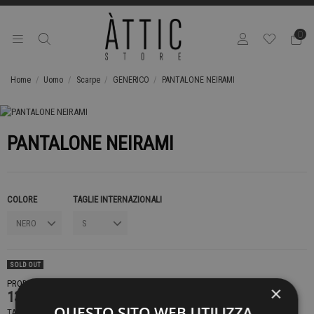
0
Home
Uomo
Scarpe
GENERICO
PANTALONE NEIRAMI
PANTALONE NEIRAMI
COLORE
TAGLIE INTERNAZIONALI
SOLD OUT
PRODOTTO NON DISPONIBILE CONTATTACI PER SAPERE DI PIÙ
×
139,00 €
QUESTO SITO WEB UTILIZZA
TASSE INCLUSE