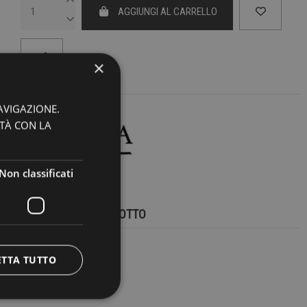
AGGIUNGI AL CARRELLO
×
AVIGAZIONE.
ITÀ CON LA
Non classificati
DETTAGLI DEL PRODOTTO
RIFERIMENTO
22918
ETTA TUTTO
EAN13
2900000425699