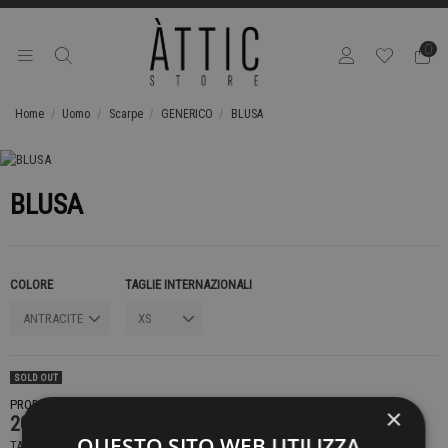
0
Home
Uomo
Scarpe
GENERICO
BLUSA
BLUSA
COLORE
TAGLIE INTERNAZIONALI
SOLD OUT
PRODOTTO NON DISPONIBILE CONTATTACI PER SAPERE DI PIÙ
×
209,00 €
QUESTO SITO WEB UTILIZZA
TASSE INCLUSE