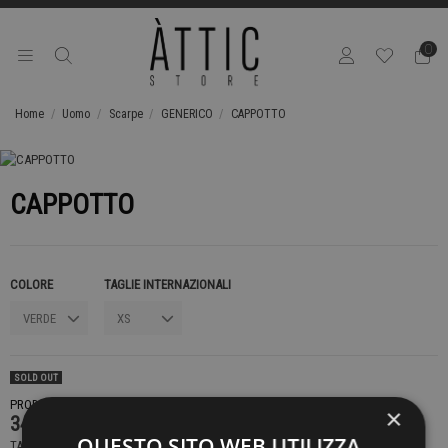
0
Home
Uomo
Scarpe
GENERICO
CAPPOTTO
CAPPOTTO
COLORE
TAGLIE INTERNAZIONALI
SOLD OUT
PRODOTTO NON DISPONIBILE CONTATTACI PER SAPERE DI PIÙ
×
349,00 €
QUESTO SITO WEB UTILIZZA
TASSE INCLUSE