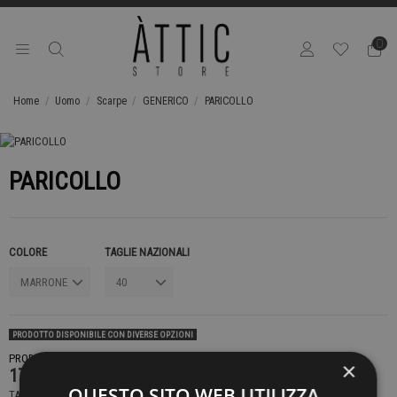
0
Home
Uomo
Scarpe
GENERICO
PARICOLLO
PARICOLLO
COLORE
TAGLIE NAZIONALI
PRODOTTO DISPONIBILE CON DIVERSE OPZIONI
PRODOTTO NON DISPONIBILE CONTATTACI PER SAPERE DI PIÙ
×
179,00 €
QUESTO SITO WEB UTILIZZA
TASSE INCLUSE