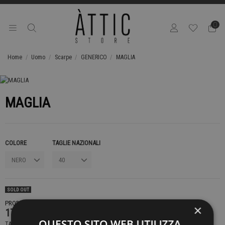
0
Home
Uomo
Scarpe
GENERICO
MAGLIA
MAGLIA
COLORE
TAGLIE NAZIONALI
SOLD OUT
PRODOTTO NON DISPONIBILE CONTATTACI PER SAPERE DI PIÙ
×
179,00 €
QUESTO SITO WEB UTILIZZA
TASSE INCLUSE